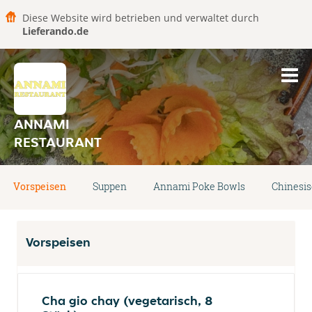
Diese Website wird betrieben und verwaltet durch
Lieferando.de
ANNAMI
RESTAURANT
Vorspeisen
Suppen
Annami Poke Bowls
Chinesis
Vorspeisen
Cha gio chay (vegetarisch, 8