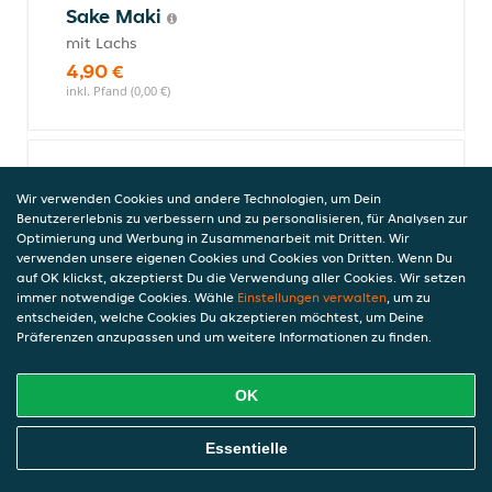
Sake Maki
mit Lachs
4,90 €
inkl. Pfand (0,00 €)
Sake Avocado Maki
Wir verwenden Cookies und andere Technologien, um Dein
mit Lachs und Avocado
Benutzererlebnis zu verbessern und zu personalisieren, für Analysen zur
4,90 €
Optimierung und Werbung in Zusammenarbeit mit Dritten. Wir
verwenden unsere eigenen Cookies und Cookies von Dritten. Wenn Du
inkl. Pfand (0,00 €)
auf OK klickst, akzeptierst Du die Verwendung aller Cookies. Wir setzen
immer notwendige Cookies. Wähle
Einstellungen verwalten
, um zu
entscheiden, welche Cookies Du akzeptieren möchtest, um Deine
Präferenzen anzupassen und um weitere Informationen zu finden.
Sake Negi Maki
mit Lachs und Frühlingszwiebeln
OK
4,90 €
inkl. Pfand (0,00 €)
Online Essen Bestellen
Essentielle